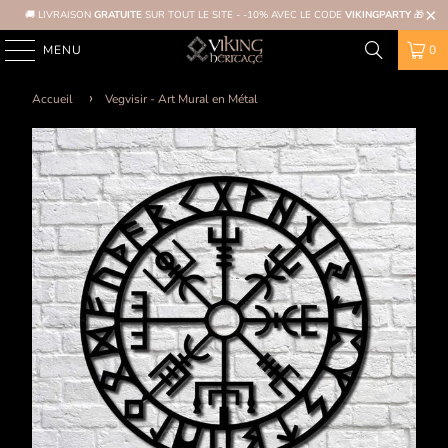
🚚 LIVRAISON
GRATUITE
SUR TOUT LE SITE - -10% AVEC LE CODE
VIKINGPARTY
🎁
MENU
0
Accueil
Vegvisir - Art Mural en Métal