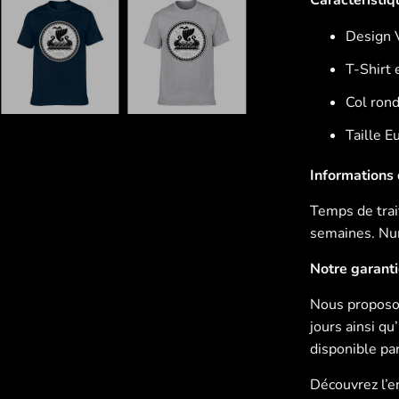
Design 
T-Shirt 
Col ron
Taille 
Informations d
Temps de trait
semaines. Num
Notre garant
Nous proposon
jours ainsi q
disponible pa
Découvrez l’