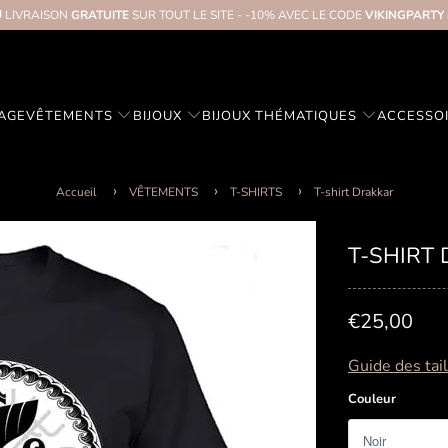
 LIVRAISON
GRATUITE
SUR TOUT LE SITE - -10% AVEC LE CODE
VIKINGPARTY
TAGE
VÊTEMENTS
BIJOUX
BIJOUX THÉMATIQUES
ACCESSO
Accueil
VÊTEMENTS
T-SHIRTS
T-shirt Drakkar
T-SHIRT
€25,00
Guide des tai
Couleur