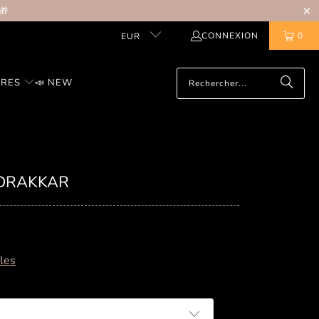
🎁
CONNEXION
0
EUR
IRES
📣 NEW
 DRAKKAR
lles