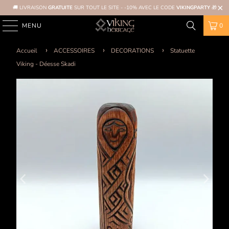
🚚 LIVRAISON
GRATUITE
SUR TOUT LE SITE - -10% AVEC LE CODE
VIKINGPARTY
🎁
MENU
0
Accueil
ACCESSOIRES
DECORATIONS
Statuette
Viking - Déesse Skadi