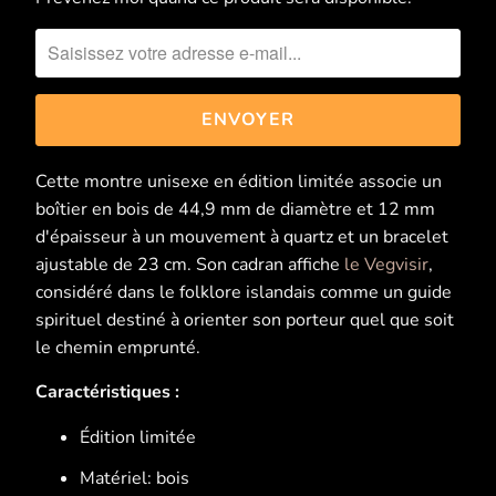
de
me
contacter
lorsque
{{
product
Cette montre unisexe en édition limitée associe un
}}
boîtier en bois de 44,9 mm de diamètre et 12 mm
est
d'épaisseur à un mouvement à quartz et un bracelet
disponible
ajustable de 23 cm. Son cadran affiche
le Vegvisir
,
à
considéré dans le folklore islandais comme un guide
nouveau
spirituel destiné à orienter son porteur quel que soit
-
le chemin emprunté.
{{
url
Caractéristiques :
}}:
Édition limitée
Matériel: bois