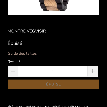
MONTRE VEGVISIR
Épuisé
Guide des tailles
Quantité
ÉPUISÉ
Prévenez moi quand ce produit sera disponible:
Merci