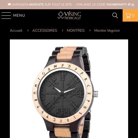
🚚 LIVRAISON
GRATUITE
SUR TOUT LE SITE - -10% AVEC LE CODE
VIKINGPARTY
🎁
MENU
0
Accueil
ACCESSOIRES
MONTRES
Montre Vegvisir