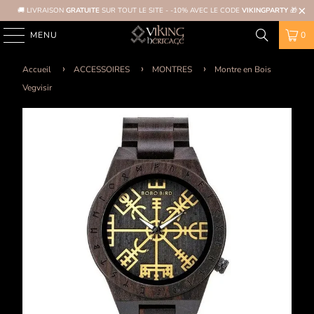
🚚 LIVRAISON
GRATUITE
SUR TOUT LE SITE - -10% AVEC LE CODE
VIKINGPARTY
🎁
MENU
0
Accueil
ACCESSOIRES
MONTRES
Montre en Bois
Vegvisir