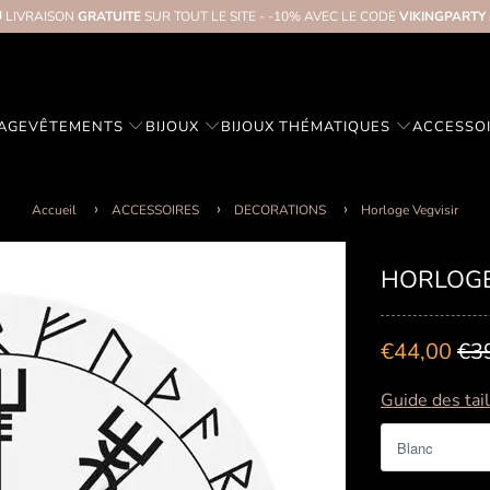
 LIVRAISON
GRATUITE
SUR TOUT LE SITE - -10% AVEC LE CODE
VIKINGPARTY
TAGE
VÊTEMENTS
BIJOUX
BIJOUX THÉMATIQUES
ACCESSO
Accueil
ACCESSOIRES
DECORATIONS
Horloge Vegvisir
HORLOGE
€44,00
€3
Guide des tai