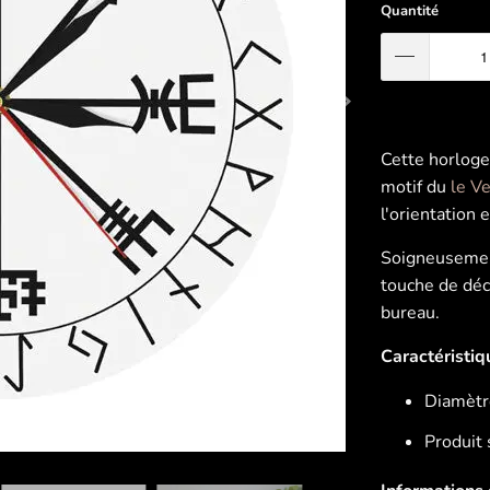
Quantité
Cette horloge
motif du
le Ve
l'orientation 
Soigneusement
touche de déc
bureau.
Caractéristiq
Diamètr
Produit