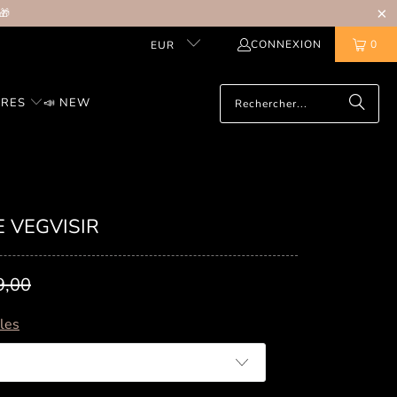
🎁
CONNEXION
0
EUR
IRES
📣 NEW
 VEGVISIR
9,00
lles