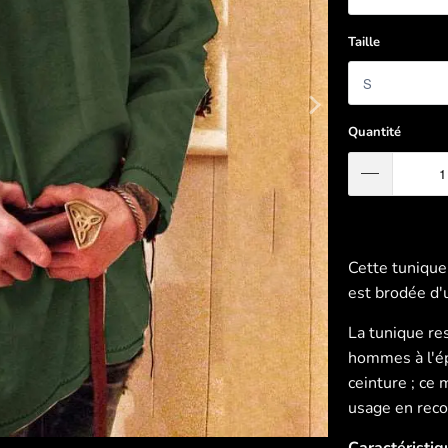
Taille
Quantité
Cette tunique 
est brodée d'u
La tunique re
hommes à l'é
ceinture ; ce
usage en reco
Caractéristiq