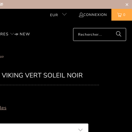
🎁
CONNEXION
0
EUR
IRES
📣 NEW
oir
VIKING VERT SOLEIL NOIR
lles