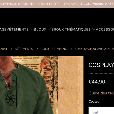
 LIVRAISON
GRATUITE
SUR TOUT LE SITE - -10% AVEC LE CODE
VIKINGPARTY
TAGE
VÊTEMENTS
BIJOUX
BIJOUX THÉMATIQUES
ACCESSO
cueil
VÊTEMENTS
TUNIQUES VIKING
Cosplay Viking Vert Soleil N
COSPLAY 
€44,90
Guide des tai
Couleur