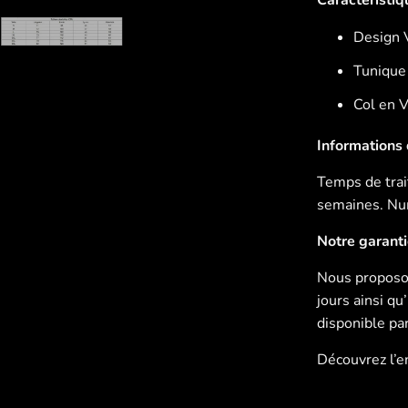
Design 
Tunique 
Col en 
Informations d
Temps de trait
semaines. Num
Notre garant
Nous proposon
jours ainsi q
disponible pa
Découvrez l’