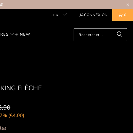
🎁
CONNEXION
0
EUR
IRES
📣 NEW
IKING FLÈCHE
3,90
7% (
€4,00
)
lles