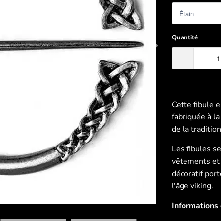
Quantité
Cette fibule e
fabriquée à la
de la tradition
Les fibules se
vêtements et l
décoratif po
l'âge viking.
Informations d