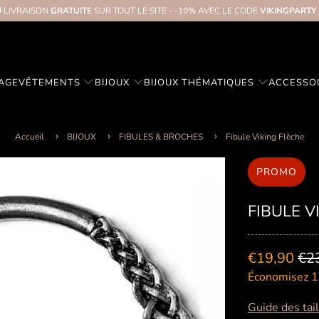
 LIVRAISON
GRATUITE
SUR TOUT LE SITE - -10% AVEC LE CODE
VIKINGPARTY
TAGE
VÊTEMENTS
BIJOUX
BIJOUX THÉMATIQUES
ACCESSO
Accueil
BIJOUX
FIBULES & BROCHES
Fibule Viking Flèche
PROMO
FIBULE V
€19,90
€2
Économisez 1
Guide des tai