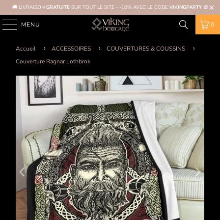
🚚 LIVRAISON
GRATUITE
SUR TOUT LE SITE - -10% AVEC LE CODE
VIKINGPARTY
🎁
MENU
0
Accueil
ACCESSOIRES
COUVERTURES & COUSSINS
Couverture Ragnar Lothbrok