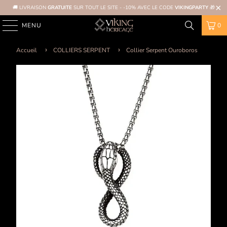
🚚 LIVRAISON
GRATUITE
SUR TOUT LE SITE - -10% AVEC LE CODE
VIKINGPARTY
🎁
MENU
0
Accueil
COLLIERS SERPENT
Collier Serpent Ouroboros