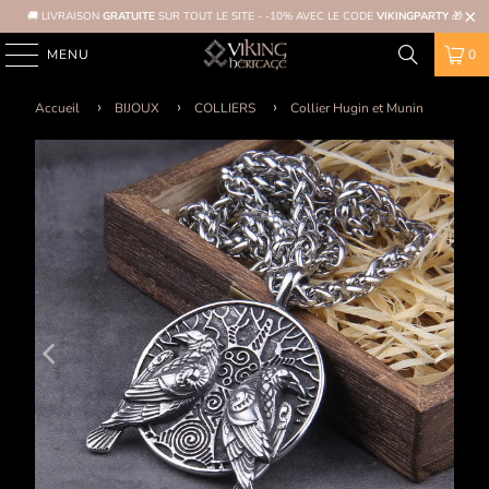
🚚 LIVRAISON
GRATUITE
SUR TOUT LE SITE - -10% AVEC LE CODE
VIKINGPARTY
🎁
MENU
0
Accueil
BIJOUX
COLLIERS
Collier Hugin et Munin