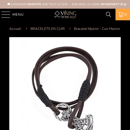
🚚 LIVRAISON
GRATUITE
SUR TOUT LE SITE - -10% AVEC LE CODE
VIKINGPARTY
🎁
MENU
0
Accueil
BRACELETS EN CUIR
Bracelet Mjolnir - Cuir Marron