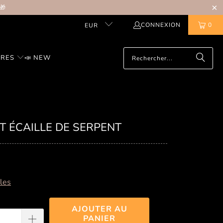
🎁
CONNEXION
0
EUR
IRES
📣 NEW
T ÉCAILLE DE SERPENT
lles
AJOUTER AU
PANIER