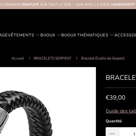
 LIVRAISON
GRATUITE
SUR TOUT LE SITE - -10% AVEC LE CODE
VIKINGPARTY
TAGE
VÊTEMENTS
BIJOUX
BIJOUX THÉMATIQUES
ACCESSO
Accueil
BRACELETS SERPENT
Bracelet Écaille de Serpent
BRACELE
€39,00
Guide des tai
Quantité