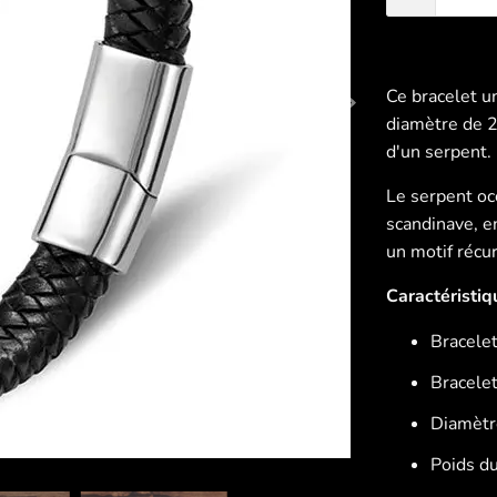
Ce bracelet u
diamètre de 2
d'un serpent.
Le serpent oc
scandinave, e
un motif récur
Caractéristiq
Bracelet
Bracele
Diamètr
Poids du