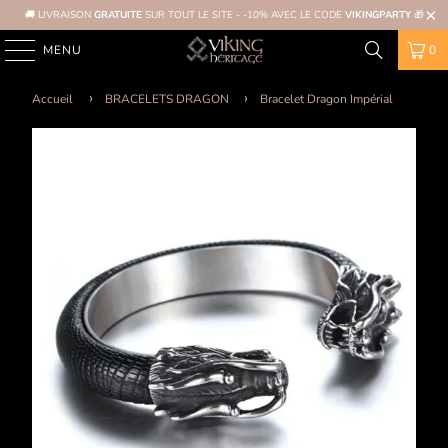
🚚 LIVRAISON
GRATUITE
SUR TOUT LE SITE - -10% AVEC LE CODE
VIKINGPARTY
🎁
MENU
0
Accueil
BRACELETS DRAGON
Bracelet Dragon Impérial