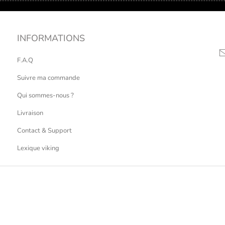
INFORMATIONS
F.A.Q
Suivre ma commande
Qui sommes-nous ?
Livraison
Contact & Support
Lexique viking