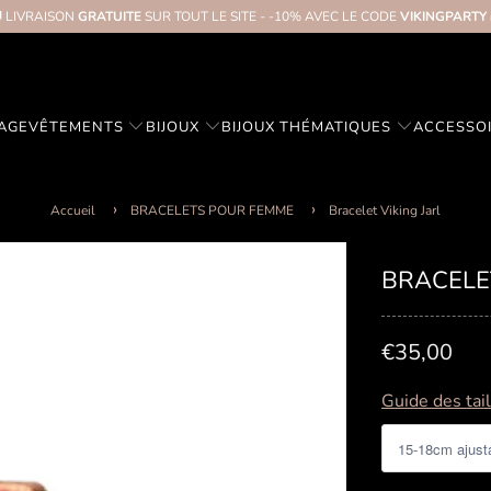
 LIVRAISON
GRATUITE
SUR TOUT LE SITE - -10% AVEC LE CODE
VIKINGPARTY
TAGE
VÊTEMENTS
BIJOUX
BIJOUX THÉMATIQUES
ACCESSO
Accueil
BRACELETS POUR FEMME
Bracelet Viking Jarl
BRACELET
€35,00
Guide des tai