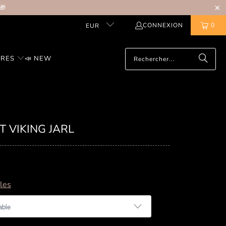
🎁
CONNEXION
0
EUR
IRES
📣 NEW
 VIKING JARL
lles