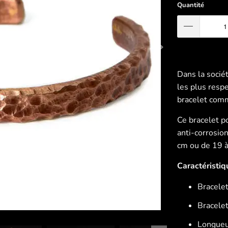
Quantité
Dans la sociét
les plus resp
bracelet com
Ce bracelet p
anti-corrosio
cm ou de 19 à
Caractéristiq
Bracelet
Bracele
Longueu