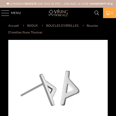
🚚 LIVRAISON
GRATUITE
SUR TOUT LE SITE - -10% AVEC LE CODE
VIKINGPARTY
🎁
MENU
0
Accueil
BIJOUX
BOUCLES D'OREILLES
Boucles
D'oreilles Rune Thurisaz