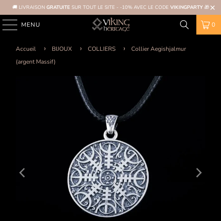
🚚 LIVRAISON
GRATUITE
SUR TOUT LE SITE - -10% AVEC LE CODE
VIKINGPARTY
🎁
MENU
0
Accueil
BIJOUX
COLLIERS
Collier Aegishjalmur
(argent Massif)