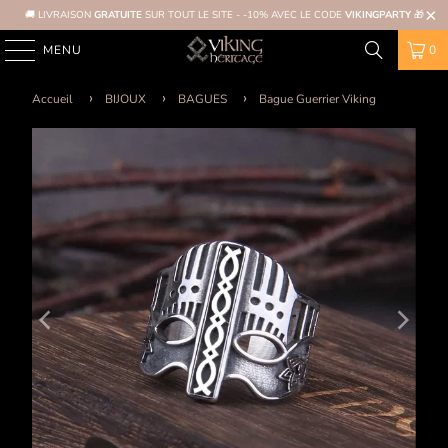
🚚 LIVRAISON
GRATUITE
SUR TOUT LE SITE - -10% AVEC LE CODE
VIKINGPARTY
🎁
MENU
0
Accueil
BIJOUX
BAGUES
Bague Guerrier Viking