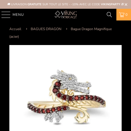
🚚 LIVRAISON
GRATUITE
SUR TOUT LE SITE - -10% AVEC LE CODE
VIKINGPARTY
🎁
MENU
0
Accueil
BAGUES DRAGON
Bague Dragon Magnifique
(acier)