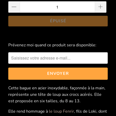
ÉPUISÉ
Prévenez moi quand ce produit sera disponible:
Merci
de
me
contacter
lorsque
{{
product
Cette bague en acier inoxydable, façonnée à la main,
}}
représente une tête de loup aux crocs acérés. Elle
est
est proposée en six tailles, du 8 au 13.
disponible
à
Elle rend hommage à
le loup Fenrir
, fils de Loki, dont
nouveau