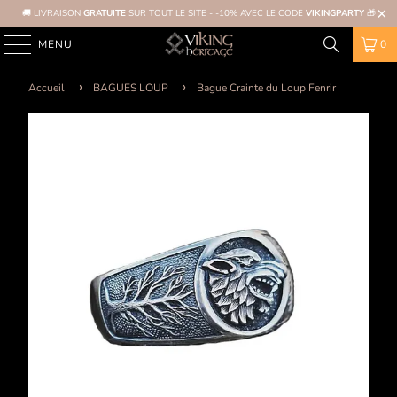
🚚 LIVRAISON
GRATUITE
SUR TOUT LE SITE - -10% AVEC LE CODE
VIKINGPARTY
🎁
MENU
0
Accueil
BAGUES LOUP
Bague Crainte du Loup Fenrir