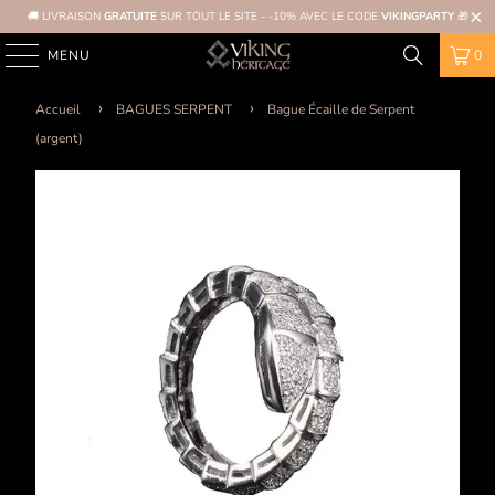
🚚 LIVRAISON
GRATUITE
SUR TOUT LE SITE - -10% AVEC LE CODE
VIKINGPARTY
🎁
MENU
0
Accueil
BAGUES SERPENT
Bague Écaille de Serpent
(argent)