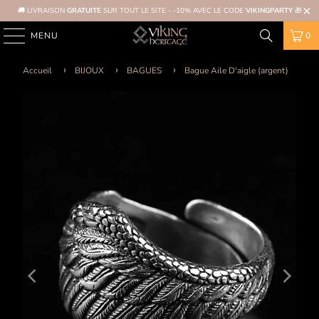
🚚 LIVRAISON
GRATUITE
SUR TOUT LE SITE - -10% AVEC LE CODE
VIKINGPARTY
🎁
MENU
0
Accueil
BIJOUX
BAGUES
Bague Aile D'aigle (argent)