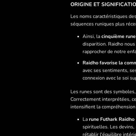
ORIGINE ET SIGNIFICAT
Les noms caractéristiques des
séquences runiques plus récen
Ainsi, la
cinquième run
disparition. Raidho nous
rapprocher de notre enfa
Raidho favorise la comm
avec ses sentiments, ses
connexion avec le soi su
Les runes sont des symboles,
Correctement interprétées, ce
intensifient la compréhension 
La
rune Futhark Raidho
spirituelles. Les devins
rétablir l'équilibre inté