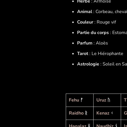
Herbe
: Armoise
Animal
: Corbeau, cheva
Couleur
: Rouge vif
Partie du corps
: Estoma
Parfum
: Aloès
Tarot
: Le Hiérophante
Astrologie
: Soleil en S
Fehu
ᚠ
Uruz
ᚢ
T
Raidho
ᚱ
Kenaz
ᚲ
G
Hagalaz
ᚺ
Naudhiz
ᚾ
I