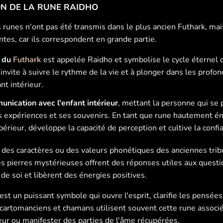
ION DE LA RUNE RAIDHO
 runes n'ont pas été transmis dans le plus ancien Futhark, mai
tes, car ils correspondent en grande partie.
e du
Futhark
est appelée Raidho et symbolise le cycle éternel de
 invite à suivre le rythme de la vie et à plonger dans les prof
nt intérieur.
unication avec l'enfant intérieur
, mettant la personne qui se
 expériences et ses souvenirs. En tant que rune hautement éne
périeur, développe la capacité de perception et cultive la confi
 des caractères ou des valeurs phonétiques des anciennes tri
s pierres mystérieuses offrent des réponses utiles aux questio
de soi et libèrent des énergies positives.
est un puissant symbole qui ouvre l'esprit, clarifie les pensées
, cartomanciens et chamans utilisent souvent cette rune associé
rieur ou manifester des parties de l'âme récupérées.