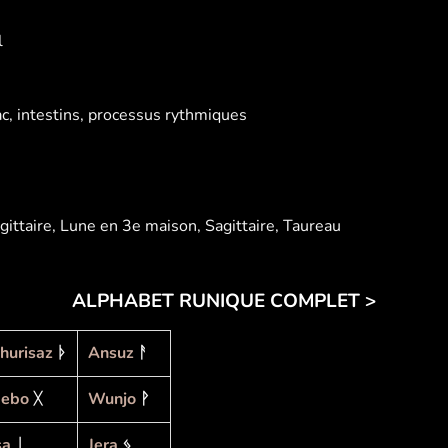
l
c, intestins, processus rythmiques
agittaire, Lune en 3e maison, Sagittaire, Taureau
ALPHABET RUNIQUE COMPLET >
hurisaz
ᚦ
Ansuz
ᚨ
ebo
ᚷ
Wunjo
ᚹ
sa
ᛁ
Jera
ᛃ