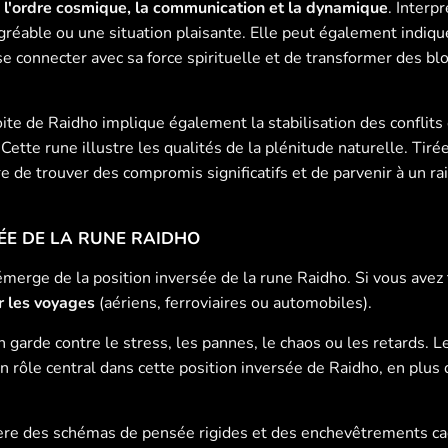
 l'ordre cosmique, la communication et la dynamique
. Interp
réable ou une situation plaisante. Elle peut également indique
 se connecter avec sa force spirituelle et de transformer des 
oite de Raidho implique également la stabilisation des conflits 
 Cette rune illustre les qualités de la plénitude naturelle. Ti
e de trouver des compromis significatifs et de parvenir à un 
ÉE DE LA RUNE RAIDHO
 émerge de la position inversée de la rune Raidho. Si vous avez
r les voyages
(aériens, ferroviaires ou automobiles).
arde contre le stress, les pannes, le chaos ou les retards. Le
un rôle central dans cette position inversée de Raidho, en plu
ère des schémas de pensée rigides et des enchevêtrements cac