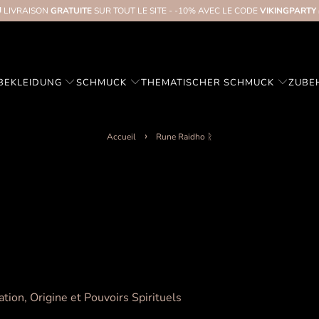
 LIVRAISON
GRATUITE
SUR TOUT LE SITE - -10% AVEC LE CODE
VIKINGPARTY
BE
KLEIDUNG
SCHMUCK
THEMATISCHER SCHMUCK
ZUBE
Accueil
Rune Raidho ᚱ
ation, Origine et Pouvoirs Spirituels