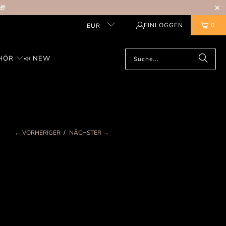
🎁
EINLOGGEN
0
EUR
HÖR
📣 NEW
← VORHERIGER
/
NÄCHSTER →