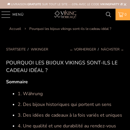
🚚 LIVRAISON
GRATUITE
SUR TOUT LE SITE - -10% AVEC LE CODE
VIKINGPARTY
🎁
MENÜ
0
Accueil
Pourquoi les bijoux vikings sont-ils le cadeau idéal ?
STARTSEITE
/
WIKINGER
← VORHERIGER
/
NÄCHSTER →
POURQUOI LES BIJOUX VIKINGS SONT-ILS LE
CADEAU IDÉAL ?
Sommaire
1. Währung
2. Des bijoux historiques qui portent un sens
3. Des idées de cadeaux à la fois variés et uniques
4. Une qualité et une durabilité au rendez-vous