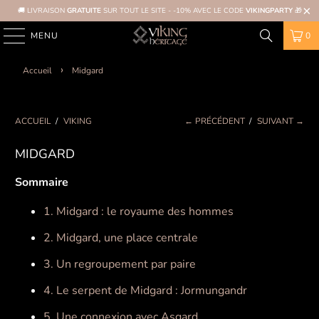
🚚 LIVRAISON
GRATUITE
SUR TOUT LE SITE - -10% AVEC LE CODE
VIKINGPARTY
🎁
MENU
0
Accueil
Midgard
ACCUEIL
/
VIKING
← PRÉCÉDENT
/
SUIVANT →
MIDGARD
Sommaire
1. Midgard : le royaume des hommes
2. Midgard, une place centrale
3. Un regroupement par paire
4. Le serpent de Midgard : Jormungandr
5. Une connexion avec Asgard